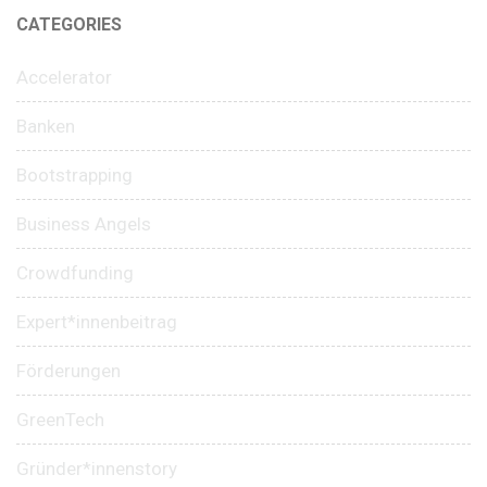
CATEGORIES
Accelerator
Banken
Bootstrapping
Business Angels
Crowdfunding
Expert*innenbeitrag
Förderungen
GreenTech
Gründer*innenstory